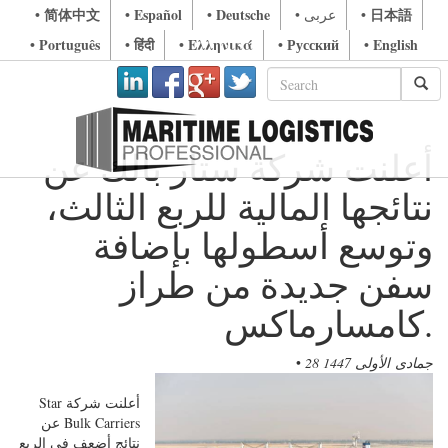
• 简体中文
• Español
• Deutsche
• 日本語
• عربى
• Português
• हिंदी
• Ελληνικά
• Русский
• English
أعلنت شركة ستار بالك عن
نتائجها المالية للربع الثالث،
وتوسع أسطولها بإضافة
سفن جديدة من طراز
كامسارماكس.
28 جمادى الأولى 1447
•
أعلنت شركة Star
Bulk Carriers عن
نتائج أضعف في الربع