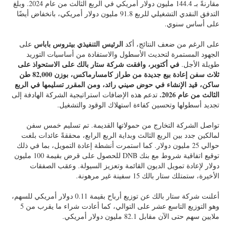
مقارنةً بـ 144.4 مليون دولار أمريكي في الربع الثالث من عام 2024. وبلغ
التدفق النقدي التشغيلي للربع 91.8 مليون دولار أمريكي، بانخفاض أيضًا
على أساس سنوي.
الرئيس التنفيذي بيتروس باباس
على الرغم من ضعف النتائج، أكد
على
الجهود المستمرة لتحديث الأسطول والاستفادة من أساسيات التوريد
في أكتوبر، وافقت شركة ستار بالك على الاستحواذ على
طويلة الأجل.
ثلاث سفن إعادة بيع جديدة من طراز كامسارماكس، بوزن 82,000 طن
ساكن، قيد الإنشاء في حوض صيني رائد، ومن المقرر تسليمها في الربع
الثالث من عام 2026.
تدعم هذه الإضافات استراتيجية الشركة الهادفة إلى
تجديد أسطولها وتحسين كفاءة استهلاك الوقود والتشغيل.
تواصل الشركة التخارج من حمولاتها القديمة. تم تسليم خمس سفن
لمالكين جدد بين الربع الثالث وبداية الربع الرابع، محققةً عائدات بلغت
حوالي 25 مليون دولار. كما استمرت أنشطة إعادة التمويل، بما في ذلك
توقيع اتفاقية شروط مع بنك DNB للحصول على قرض بقيمة 100 مليون
دولار لإعادة تمويل الديون القائمة وتعزيز السيولة. وعقب الصفقات
الأخيرة، ستمتلك ستار بالك 15 سفينة غير مرهونة.
أعلنت شركة ستار بالك عن توزيع أرباح بقيمة 0.11 دولار أمريكي للسهم،
وهو التوزيع التاسع عشر على التوالي، كما أعادت شراء ما يقرب من 5
ملايين سهم حتى الآن مقابل 82.1 مليون دولار أمريكي.