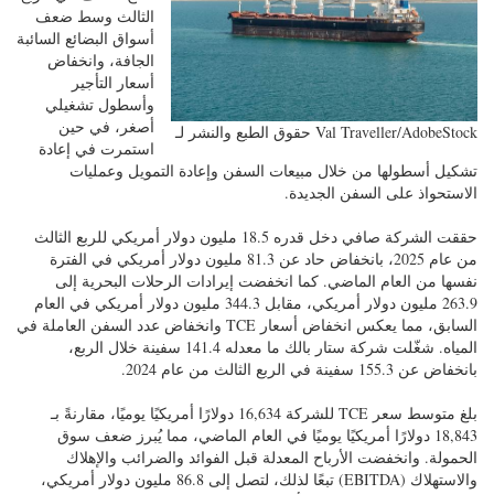
الثالث وسط ضعف
أسواق البضائع السائبة
الجافة، وانخفاض
أسعار التأجير
وأسطول تشغيلي
أصغر، في حين
حقوق الطبع والنشر لـ Val Traveller/AdobeStock
استمرت في إعادة
تشكيل أسطولها من خلال مبيعات السفن وإعادة التمويل وعمليات
الاستحواذ على السفن الجديدة.
حققت الشركة صافي دخل قدره 18.5 مليون دولار أمريكي للربع الثالث
من عام 2025، بانخفاض حاد عن 81.3 مليون دولار أمريكي في الفترة
نفسها من العام الماضي. كما انخفضت إيرادات الرحلات البحرية إلى
263.9 مليون دولار أمريكي، مقابل 344.3 مليون دولار أمريكي في العام
السابق، مما يعكس انخفاض أسعار TCE وانخفاض عدد السفن العاملة في
المياه. شغّلت شركة ستار بالك ما معدله 141.4 سفينة خلال الربع،
بانخفاض عن 155.3 سفينة في الربع الثالث من عام 2024.
بلغ متوسط سعر TCE للشركة 16,634 دولارًا أمريكيًا يوميًا، مقارنةً بـ
18,843 دولارًا أمريكيًا يوميًا في العام الماضي، مما يُبرز ضعف سوق
الحمولة. وانخفضت الأرباح المعدلة قبل الفوائد والضرائب والإهلاك
والاستهلاك (EBITDA) تبعًا لذلك، لتصل إلى 86.8 مليون دولار أمريكي،