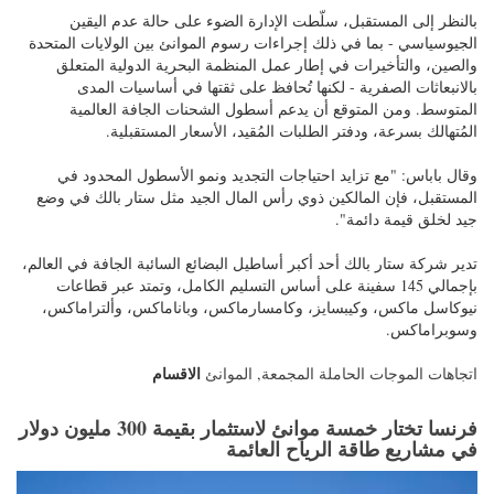
بالنظر إلى المستقبل، سلّطت الإدارة الضوء على حالة عدم اليقين
الجيوسياسي - بما في ذلك إجراءات رسوم الموانئ بين الولايات المتحدة
والصين، والتأخيرات في إطار عمل المنظمة البحرية الدولية المتعلق
بالانبعاثات الصفرية - لكنها تُحافظ على ثقتها في أساسيات المدى
المتوسط. ومن المتوقع أن يدعم أسطول الشحنات الجافة العالمية
المُتهالك بسرعة، ودفتر الطلبات المُقيد، الأسعار المستقبلية.
وقال باباس: "مع تزايد احتياجات التجديد ونمو الأسطول المحدود في
المستقبل، فإن المالكين ذوي رأس المال الجيد مثل ستار بالك في وضع
جيد لخلق قيمة دائمة".
تدير شركة ستار بالك أحد أكبر أساطيل البضائع السائبة الجافة في العالم،
بإجمالي 145 سفينة على أساس التسليم الكامل، وتمتد عبر قطاعات
نيوكاسل ماكس، وكيبسايز، وكامسارماكس، وباناماكس، وألتراماكس،
وسوبراماكس.
الاقسام
اتجاهات الموجات الحاملة المجمعة
,
الموانئ
فرنسا تختار خمسة موانئ لاستثمار بقيمة 300 مليون دولار
في مشاريع طاقة الرياح العائمة