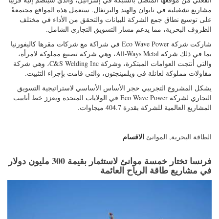
مشاريع تشغيلية في تايوان والهند والبرتغال. ستعمل هذه المواقع مجتمعةً
على توسيع نطاق جمع الشركة للبيانات والتحقق من الأداء في مختلف
الظروف البحرية، مما يدعم مسار التسويق التجاري الشامل.
شاركت شركة Eco Wave Power في شراكة مع شركات مقرها كاليفورنيا
بما في ذلك شركة All-Ways Metal، وهي شركة تصنيع مملوكة لامرأة،
والتي أنتجت العوامات المبتكرة، وشركة C&S Welding Inc، وهي شركة
مقاولات مملوكة لعائلة في ويلمينجتون، والتي قامت بإجراء التثبيت.
يشكل المشروع التجريبي حجر الأساس الأساسي لاستراتيجية التسويق
التجاري لشركة Eco Wave Power في الولايات المتحدة ويعزز خط أنابيب
المشاريع العالمية للشركة بقدرة 404.7 ميجاوات.
الاقسام
الطاقة البحرية
,
الموانئ
فرنسا تختار خمسة موانئ لاستثمار بقيمة 300 مليون دولار
في مشاريع طاقة الرياح العائمة