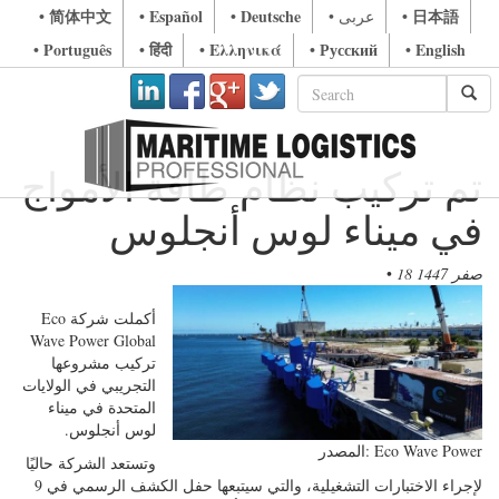
• 简体中文
• Español
• Deutsche
• 日本語
• عربى
• Português
• हिंदी
• Ελληνικά
• Русский
• English
تم تركيب نظام طاقة الأمواج
في ميناء لوس أنجلوس
18 صفر 1447
•
أكملت شركة Eco
Wave Power Global
تركيب مشروعها
التجريبي في الولايات
المتحدة في ميناء
لوس أنجلوس.
المصدر: Eco Wave Power
وتستعد الشركة حاليًا
لإجراء الاختبارات التشغيلية، والتي سيتبعها حفل الكشف الرسمي في 9