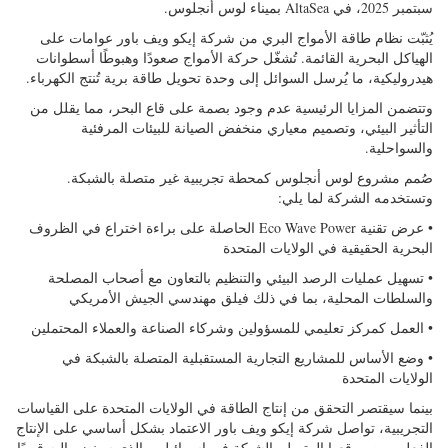
سبتمبر 2025، في AltaSea بميناء لوس أنجلوس.
يُثبّت نظام طاقة الأمواج البري من شركة إيكو ويف باور عوامات على
الهياكل البحرية القائمة. تُشغّل حركة الأمواج صعودًا وهبوطًا أسطوانات
هيدروليكية، ما يُرسل السوائل إلى وحدة تحويل طاقة برية تُنتج الكهرباء.
وتتضمن المزايا الرئيسية عدم وجود بصمة على قاع البحر، مما يقلل من
التأثير البيئي، وتصميم معياري منخفض الصيانة للبيئات المرفئية
والسواحلية.
صُمم مشروع لوس أنجلوس كمحطة تجريبية غير متصلة بالشبكة.
وتستخدمه الشركة لما يلي:
• عرض تقنية Eco Wave Power الحاصلة على براءة اختراع في الظروف
البحرية الحقيقية في الولايات المتحدة
• تسهيل عمليات الرصد البيئي والتنظيم بالتعاون مع أصحاب المصلحة
والسلطات المحلية، بما في ذلك فيلق مهندسي الجيش الأمريكي
• العمل كمركز تعليمي للمسؤولين وشركاء الصناعة والعملاء المحتملين
• وضع الأساس للمشاريع التجارية المستقبلية المتصلة بالشبكة في
الولايات المتحدة
بينما سيقتصر التحقق من إنتاج الطاقة في الولايات المتحدة على القياسات
التجريبية، تواصل شركة إيكو ويف باور الاعتماد بشكل أساسي على الإنتاج
الفعلي من موقعها المتصل بالشبكة في إسرائيل، والذي سينضم إليه قريبًا