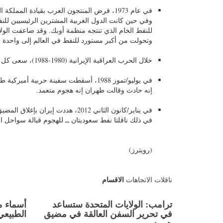
في عام 1973، فرض المنتجون العرب بقيادة الم
وفي حين كانت الدول الغربية المشترين الرئيسيين للنف
للنفط الخام الذي تنتجه منظمة أوبك. وقد ضاعفت الولا
وتحولت من أكبر مستورد للنفط في العالم إلى واحدة م
خلال الحرب العراقية الإيرانية (1980-1988)، سعى كل جانب إلى تعطيل صادرات الجانب الآخر فيما أطلق عليه "حرب الناقلات".
إنه حادث وقالت طهران إنه هجوم متعمد.
في ذلك ناقلتا نفط سعوديتان ــ للهجوم قبالة سواحل ا
(رويترز)
الاقسام
ناقلات الاتجاهات
ترامب: الولايات المتحدة ستساعد
أسماء م
في تحرير السفن العالقة في مضيق
الطبيعي