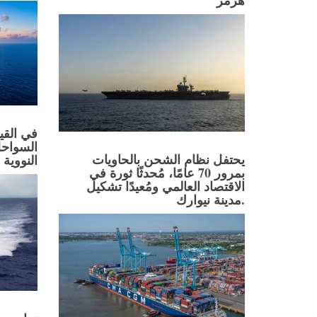
هرمز
في القي
السواحل
يحتفل نظام الشحن بالحاويات
النووية 
بمرور 70 عامًا، مُحدثًا ثورة في
الاقتصاد العالمي ومُعيدًا تشكيل
مدينة نيوارك.