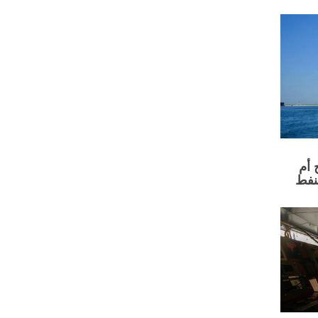
أم
نفط