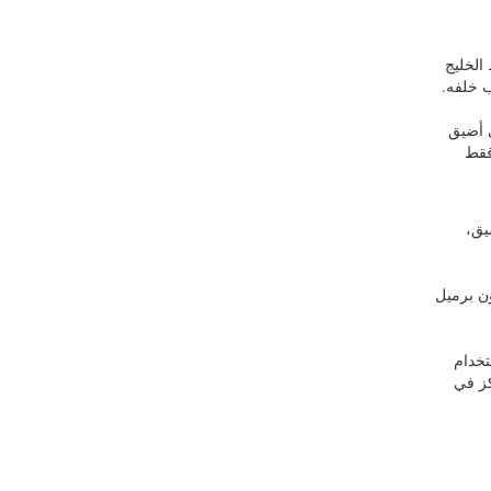
الخليج
ب خلفه.
ترًا) في أضيق
فقط
يق،
ة السعودية إلى إيجاد طرق أخرى لتجاوز مضيق هرمز. وتقول الحكومة الأميركية إن 2.6 مليون برميل
تخدام
كز في