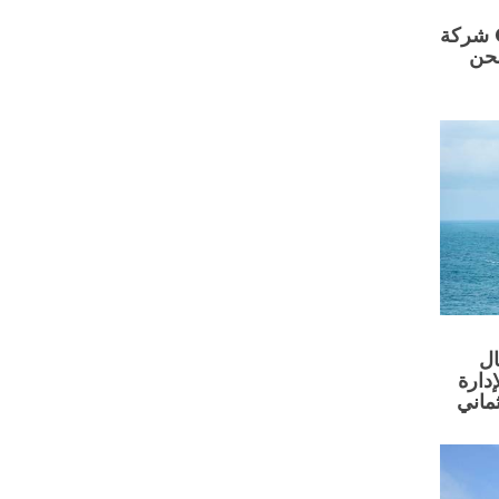
شركة CMA CGM تُظهر مرونة في
شحن
ال
إدارة
ماني