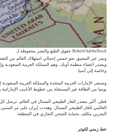
حقوق الطبع والنشر محفوظة لـ Robert/AdobeStock
ويمر عبر المضيق نحو خمس إجمالي استهلاك العالم من النفط، أي نحو 18 إلى 19 مليون برميل يوميا من النفط وا
ويصدر أعضاء منظمة أوبك، وهم المملكة العربية السعودية وإي
وخاصة إلى آسيا.
يوميا من الطاقة غير المستغلة من خطوط الأنابيب الإماراتية 
قطر، أكبر مصدر للغاز الطبيعي المسال في العالم، ترسل كل ال
العالمي للغاز الطبيعي المسال. وهددت إيران على مر السنين 
البحرين مكلف بحماية الشحن التجاري في المنطقة.
خط زمني للتوتر