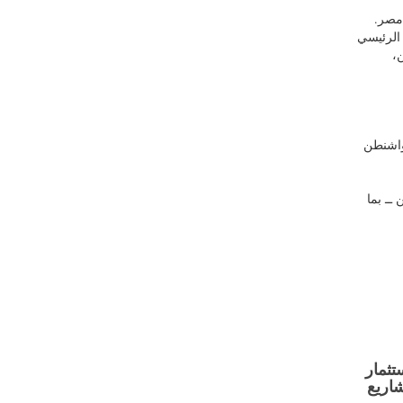
 مصر.
 الرئيسي
،
تنها، فيما قالت واشنطن
ايو/أيار 2019، تعرضت أربع سفن ــ بما
تثمار
مشاريع