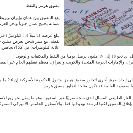
مضيق هرمز والنفط
يقع المضيق بين عمان وإيران ويربط 
شماله بخليج عمان جنوباً وبحر العر
يبلغ عرضه 21 ميلاً (33 كيلوم
نقطة، مع ممر شحن بعرض ميلين 
(ثلاثة كيلومترات) في كلا الاتجاهين.
لمكثفات والوقود.
ران والإمارات العربية المتحدة والكويت والعراق، معظم نفطهم الخام عبر المض
وتسعى الإمارات العربية المتحدة والمملكة العربي
والسعودية القائمة قد تكون متاحة لتجاوز مضيق هرمز.
غاز الطبيعي المسال الذي تنتجه تقريبًا عبر المضيق، وهو ما يمثل نحو ربع الاس
بإغلاق المضيق لكنها لم تنفذ تهديداتها قط. والأسطول الخامس الأميركي المتمر