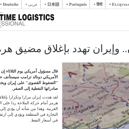
• Deutsche
• 日本語
• Português
• हिंदी
• Ελληνικ
• عربى
 وإيران تهدد بإغلاق مضيق هر
قال مسؤول أمريكي يوم الثلاثاء إن 
الأمريكي دونالد ترامب سيستأنف ح
"الضغوط القصوى" على إيران وي
صادراتها النفطية إلى الصفر.
لقد هددت إيران مرارا وتكرارا بإغل
هرمز أمام حركة الملاحة ردا على 
الغربية. وهذا من شأنه أن يؤدي إلى 
التجارة في المنطقة ويؤدي إلى ارتفا
في أسعار النفط.