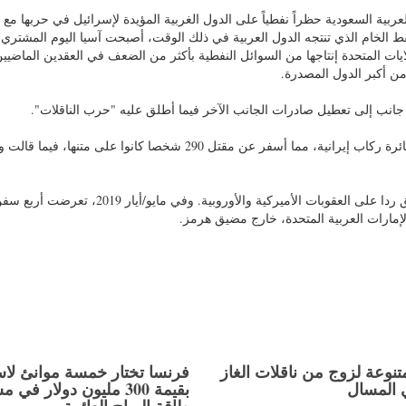
ملكة العربية السعودية حظراً نفطياً على الدول الغربية المؤيدة لإسرائيل في حربها مع
ط الخام الذي تنتجه الدول العربية في ذلك الوقت، أصبحت آسيا اليوم المشتري
يات المتحدة إنتاجها من السوائل النفطية بأكثر من الضعف في العقدين الماضيين
ن أكبر الدول المصدرة.
في يوليو/تموز 1988، أسقطت سفينة حربية أميركية طائرة ركاب إيرانية، مما أسفر عن مقتل 290 شخصا كانوا على م
في يناير/كانون الثاني 2012، هددت إيران بإغلاق المضيق ردا على العقوبات الأميركية والأوروبية. وفي م
لإمارات العربية المتحدة، خارج مضيق هرمز.
تنوعة لزوج من ناقلات الغاز
فرنسا تختار خمسة موانئ لاس
 المسال
بقيمة 300 مليون دولار في 