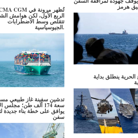
وقف جهوده لمرافقة السفن
ق هرمز
الربع الأول، لكن هوامش ال
تتقلص وسط الاضطرابات
الجيوسياسية.
لحرية ينطلق بداية
ة
تدشين سفينة غاز طبيعي مس
سعة 174 ألف طن؛ مجلس ال
يوافق على خطة بناء جديدة لث
سفن