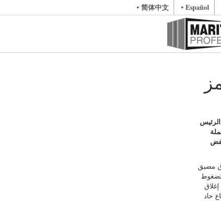
• 简体中文
• Español
مز
الرئيس
ملة
خفض
اق مضيق
الضغوط
إغلاق
ع حاد