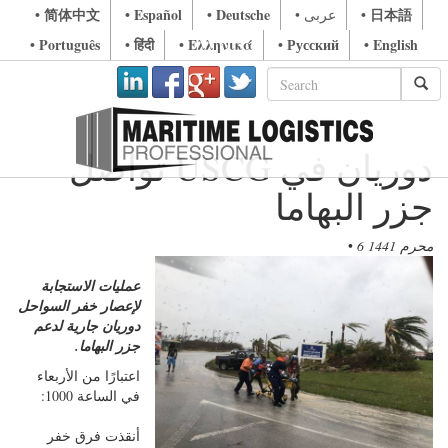
• 简体中文
• Español
• Deutsche
• 日本語
• عربى
• Português
• हिंदी
• Ελληνικά
• Русский
• English
تواصل USCG دوريان في
جزر البهاما
6 محرم 1441
•
عمليات الاستجابة
لإعصار خفر السواحل
دوريان جارية لدعم
جزر البهاما.
اعتبارًا من الأربعاء
في الساعة 1000:
أنقذت فرق خفر