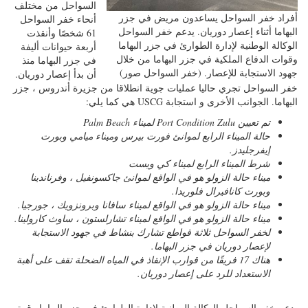
السواحل من مختلف
أفراد خفر السواحل يساعدون مريض في جزر
أنحاء خفر السواحل
البهاما أثناء إعصار دوريان. يدعم خفر السواحل
61 شخصًا وأنقذت
الوكالة الوطنية لإدارة الطوارئ في جزر البهاما
أربعة حيوانات أليفة
وقوات الدفاع الملكية في جزر البهاما من خلال
في جزر البهاما منذ
جهود الاستجابة للإعصار. (خفر السواحل صور)
أن بدأ إعصار دوريان.
خفر السواحل تجري حاليا عمليات جوية انطلاقا من جزيرة أندروس ، جزر
البهاما. الجوانب الأخرى و استجابة USCG هي كما يلي:
تم تعيين Port Condition Zulu لميناء Palm Beach
حالة الميناء الرابع لموانئ فورت بيرس وميناء ميامي وبورت
إيفرجليدز.
شرط الميناء الرابع لميناء كي ويست
ميناء حالة الزولو هو في الواقع لموانئ جاكسونفيل ، وفرناندينا
وبورت كانافيرال فلوريدا.
ميناء حالة الزولو هو في الواقع لميناء سافانا وبرونزويك ، جورجيا.
ميناء حالة الزولو هو في الواقع لميناء تشارلستون ، ساوث كارولينا.
لخفر السواحل ثلاثة قواطع تشارك بنشاط في جهود الاستجابة
لإعصار دوريان في جزر البهاما.
هناك 17 فريقًا من قوارب الإنقاذ في المياه الضحلة تقف على أهبة
الاستعداد للرد على إعصار دوريان.
يدعم خفر السواحل الوكالة الوطنية لإدارة الطوارئ في جزر البهاما وقوة