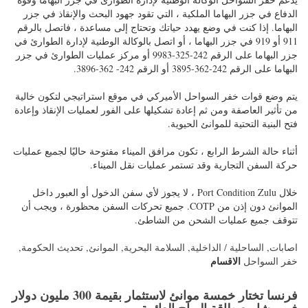
الدفاع في جزر البهاما الملكية ، التي تقود جهود البحث والإنقاذ في جزر
البهاما. إذا كنت في وضع يهدد حياتك وتحتاج إلى مساعدة ، فاتصل بالرقم
911 أو 919 في جزر البهاما ، أو اتصل بالوكالة الوطنية لإدارة الطوارئ في
جزر البهاما على الرقم 242-325-9983 أو مركز عمليات الطوارئ في جزر
البهاما على الرقم 242-362-3895 أو الرقم 242- 362-3896.
يتم وضع قوات خفر السواحل الأميركي في موقع استراتيجي لتكون خالية
من تأثير العاصفة ومن ثم إعادة تشكيلها على الفور لعمليات الإنقاذ وإعادة
فتح البنية التحتية للموانئ الحيوية.
أثناء حالة الشرط الرابع ، تكون مرافق الميناء مفتوحة حاليًا لجميع عمليات
حركة السفن التجارية وقد تستمر عمليات نقل الميناء.
خلال Port Condition Zulu ، لا يجوز لأي سفن الدخول أو العبور داخل
الموانئ دون إذن من COTP. جميع تحركات السفن محظورة ، ويجب أن
تتوقف جميع عمليات الشحن من الشاطئ.
اصابات
,
الساحلية / الداخلية
,
السلامة البحرية
,
الموانئ
,
تحديث الحكومة
,
الاقسام
خفر السواحل
فرنسا تختار خمسة موانئ لاستثمار بقيمة 300 مليون دولار