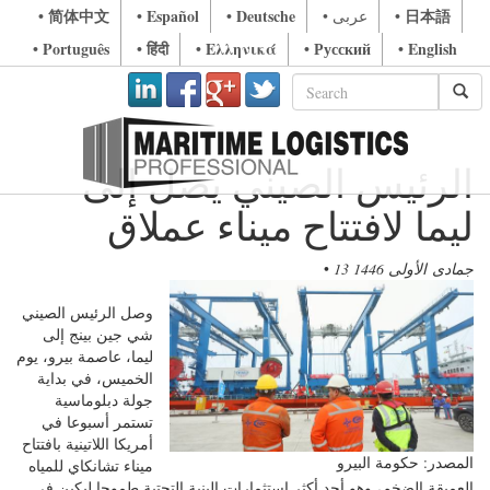
• 简体中文
• Español
• Deutsche
• 日本語
• عربى
• Português
• हिंदी
• Ελληνικά
• Русский
• English
الرئيس الصيني يصل إلى
ليما لافتتاح ميناء عملاق
13 جمادى الأولى 1446
•
وصل الرئيس الصيني
شي جين بينج إلى
ليما، عاصمة بيرو، يوم
الخميس، في بداية
جولة دبلوماسية
تستمر أسبوعا في
أمريكا اللاتينية بافتتاح
المصدر: حكومة البيرو
ميناء تشانكاي للمياه
العميقة الضخم، وهو أحد أكثر استثمارات البنية التحتية طموحا لبكين في