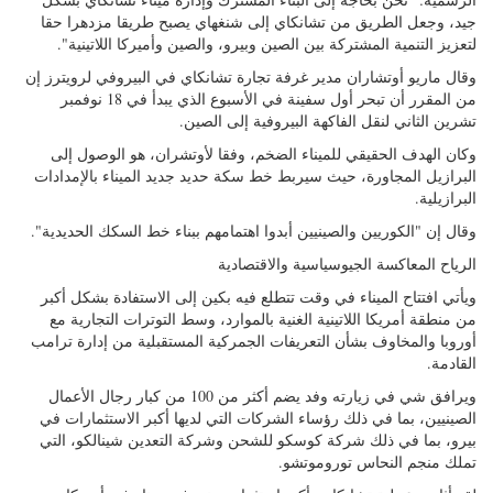
جيد، وجعل الطريق من تشانكاي إلى شنغهاي يصبح طريقا مزدهرا حقا
لتعزيز التنمية المشتركة بين الصين وبيرو، والصين وأميركا اللاتينية".
وقال ماريو أوتشاران مدير غرفة تجارة تشانكاي في البيروفي لرويترز إن
من المقرر أن تبحر أول سفينة في الأسبوع الذي يبدأ في 18 نوفمبر
تشرين الثاني لنقل الفاكهة البيروفية إلى الصين.
وكان الهدف الحقيقي للميناء الضخم، وفقا لأوتشران، هو الوصول إلى
البرازيل المجاورة، حيث سيربط خط سكة حديد جديد الميناء بالإمدادات
البرازيلية.
وقال إن "الكوريين والصينيين أبدوا اهتمامهم ببناء خط السكك الحديدية".
الرياح المعاكسة الجيوسياسية والاقتصادية
ويأتي افتتاح الميناء في وقت تتطلع فيه بكين إلى الاستفادة بشكل أكبر
من منطقة أمريكا اللاتينية الغنية بالموارد، وسط التوترات التجارية مع
أوروبا والمخاوف بشأن التعريفات الجمركية المستقبلية من إدارة ترامب
القادمة.
ويرافق شي في زيارته وفد يضم أكثر من 100 من كبار رجال الأعمال
الصينيين، بما في ذلك رؤساء الشركات التي لديها أكبر الاستثمارات في
بيرو، بما في ذلك شركة كوسكو للشحن وشركة التعدين شينالكو، التي
تملك منجم النحاس توروموتشو.