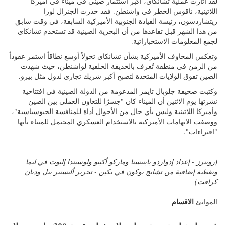
لقد أثارت عملية تشانكاي، أكبر استثمار صيني في ميناء في أميركا
اللاتينية، ناقوس الخطر في واشنطن. فقد حذرت الجنرال لورا
ريتشاردسون، رئيسة القيادة الجنوبية الأميركية السابقة، في وقت سابق
من هذا الشهر قبل تقاعدها من أن البحرية الصينية قد تستخدم تشانكاي
لجمع المعلومات الاستخباراتية.
وتعكس المخاوف الأميركية بشأن تشانكاي تحولاً أوسع نطاقاً استمر عقوداً
من الزمن في منطقة تُعرف بالحديقة الخلفية لواشنطن، حيث شهدت
الصين تفوق الولايات المتحدة لتصبح أكبر شريك تجاري لدول مثل بيرو.
وكتبت صحيفة جلوبال تايمز المدعومة من الدولة الصينية في افتتاحية
نشرتها يوم الاثنين أن الميناء كان "جسرًا للتعاون العملي بين الصين
وأميركا اللاتينية وليس بأي حال من الأحوال أداة للمنافسة الجيوسياسية"،
ووصفت الاتهامات الأميركية بالاستخدام العسكري المحتمل للميناء بأنها
"افتراءات".
(رويترز - إعداد إدواردو بابتيستا وماركو أكينو ولوسيندا إليوت في ليما
وتغطية إضافية من تشانج يوكون في بكين - تحرير أليستير بيل وديان
كرافت)
الاقسام
الموانئ