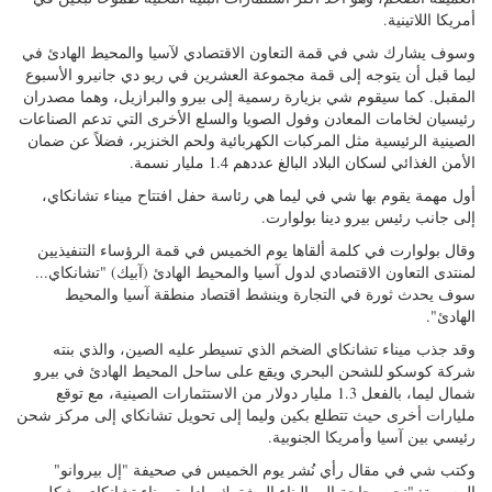
أمريكا اللاتينية.
وسوف يشارك شي في قمة التعاون الاقتصادي لآسيا والمحيط الهادئ في
ليما قبل أن يتوجه إلى قمة مجموعة العشرين في ريو دي جانيرو الأسبوع
المقبل. كما سيقوم شي بزيارة رسمية إلى بيرو والبرازيل، وهما مصدران
رئيسيان لخامات المعادن وفول الصويا والسلع الأخرى التي تدعم الصناعات
الصينية الرئيسية مثل المركبات الكهربائية ولحم الخنزير، فضلاً عن ضمان
الأمن الغذائي لسكان البلاد البالغ عددهم 1.4 مليار نسمة.
أول مهمة يقوم بها شي في ليما هي رئاسة حفل افتتاح ميناء تشانكاي،
إلى جانب رئيس بيرو دينا بولوارت.
وقال بولوارت في كلمة ألقاها يوم الخميس في قمة الرؤساء التنفيذيين
لمنتدى التعاون الاقتصادي لدول آسيا والمحيط الهادئ (آبيك) "تشانكاي...
سوف يحدث ثورة في التجارة وينشط اقتصاد منطقة آسيا والمحيط
الهادئ".
وقد جذب ميناء تشانكاي الضخم الذي تسيطر عليه الصين، والذي بنته
شركة كوسكو للشحن البحري ويقع على ساحل المحيط الهادئ في بيرو
شمال ليما، بالفعل 1.3 مليار دولار من الاستثمارات الصينية، مع توقع
مليارات أخرى حيث تتطلع بكين وليما إلى تحويل تشانكاي إلى مركز شحن
رئيسي بين آسيا وأمريكا الجنوبية.
وكتب شي في مقال رأي نُشر يوم الخميس في صحيفة "إل بيروانو"
الرسمية: "نحن بحاجة إلى البناء المشترك وإدارة ميناء تشانكاي بشكل